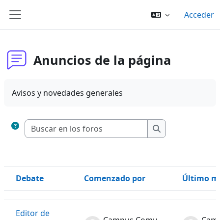
Salta al contenido principal
Acceder
Panel lateral
Anuncios de la página
Avisos y novedades generales
Buscar en los foros
Buscar en los fo
Debate
Comenzado por
Último m
Estado
Mostrando 1 de 1 discusiones
Editor de